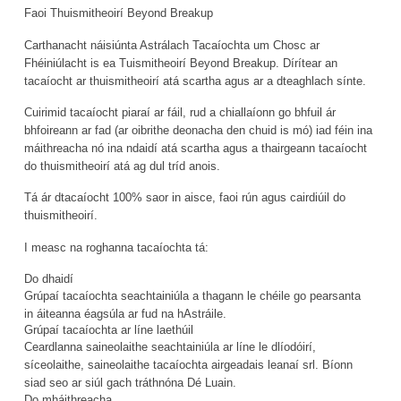
Faoi Thuismitheoirí Beyond Breakup
Carthanacht náisiúnta Astrálach Tacaíochta um Chosc ar
Fhéiniúlacht is ea Tuismitheoirí Beyond Breakup. Dírítear an
tacaíocht ar thuismitheoirí atá scartha agus ar a dteaghlach sínte.
Cuirimid tacaíocht piaraí ar fáil, rud a chiallaíonn go bhfuil ár
bhfoireann ar fad (ar oibrithe deonacha den chuid is mó) iad féin ina
máithreacha nó ina ndaidí atá scartha agus a thairgeann tacaíocht
do thuismitheoirí atá ag dul tríd anois.
Tá ár dtacaíocht 100% saor in aisce, faoi rún agus cairdiúil do
thuismitheoirí.
I measc na roghanna tacaíochta tá:
Do dhaidí
Grúpaí tacaíochta seachtainiúla a thagann le chéile go pearsanta
in áiteanna éagsúla ar fud na hAstráile.
Grúpaí tacaíochta ar líne laethúil
Ceardlanna saineolaithe seachtainiúla ar líne le dlíodóirí,
síceolaithe, saineolaithe tacaíochta airgeadais leanaí srl. Bíonn
siad seo ar siúl gach tráthnóna Dé Luain.
Do mháithreacha