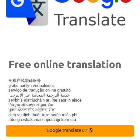
Free online translation
免费在线翻译服务
gratis aanlyn vertaaldiens
serviço de tradução online gratuito
خدمة الترجمة المجانية عبر الإنترنت
seirbhís aistriúcháin ar líne saor in aisce
निःशुल्क ऑनलाइन अनुवाद सेवा
ਮੁਫ਼ਤ ਔਨਲਾਈਨ ਅਨੁਵਾਦ ਸੇਵਾ
dịch vụ dịch thuật trực tuyến miễn phí
ratonga whakamaori ipurangi kore utu
Google translate 👉 🌎