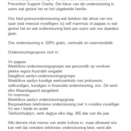
Prevention Support Charity. Die fokus van die ondersteuning is
ouers wat geskei het en hul uitgebreide familie.
Ons bied portuurondersteuning wat beteken dat almal van ons
span (wat meestal vrywilligers is) self mammas of pappas is wat
geskei het en wat ondersteuning bied aan ouers wat nou daardeur
gaan.
Ons ondersteuning is 100% gratis, vertroulik en ouervriendelik.
Ondersteuningsopsies sluit in:
Vir pappas
Weeklikse ondersteuningsgroepe wat persoonlik op verskeie
plekke regoor Australië vergader.
Daaglikse aanlyn ondersteuningsgroepe
Weeklikse aanlyn kundige werkswinkels met prokureurs,
sielkundiges, kundiges in finansiële ondersteuning, ens. Dit word
elke Maandagaand aangebied.
Vir mammas
Weeklikse aanlyn ondersteuningsgroep
Bespreekbare telefoniese ondersteuning met 'n vroulike vrywilliger
Vir een / beide en ander
Telefoonhulplyn, werk dagtye elke dag, 365 dae van die jaar.
Alle dienste sluit mense van ander kulture in, maar alhoewel ons
kan reël dat vertalers telefonies ondersteuning bied, word alle