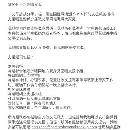
關於分手之外嘅父母
「父母超越分手」係一個全國性嘅澳洲 Sucie 預防支援慈善機構，
支援嘅重點係分居嘅父母同佢哋嘅大家庭。
我哋提供同儕支持嘅意思係，我哋所有嘅團隊（大多數都係義工）
本身都係分開咗嘅媽媽或者爸爸，而佢哋會為而家經歷緊呢件事嘅
父母提供支持。
我哋嘅支援係100 % 免費、保密同家長友善嘅。
支援選項包括：
為咗爸爸
每週都會喺澳洲唔同地方親身見面嘅支援小組。
每日嘅網上支援群組
每週有律師、心理學家、兒童財政支援專家等等嘅網上專家工作
坊。呢啲工作坊每個星期一晚上都會舉行。
對於媽咪嚟講
每週嘅網上支援小組
可以預約一個女義工嘅電話支援
對於任何一個 / 兩者同其他人
電話求助熱線，全年365天，每日運作。
所有服務都包括嚟自其他文化嘅人，但係雖然我哋可以安排翻譯員
幫手透過電話提供支援，但係一般所有服務都係用英文提供，我哋
亦都可以透過
enquiries@parentsbeyondbreakup.com
使用翻譯服務