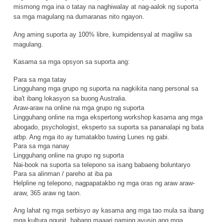
mismong mga ina o tatay na naghiwalay at nag-aalok ng suporta
sa mga magulang na dumaranas nito ngayon.
Ang aming suporta ay 100% libre, kumpidensyal at magiliw sa
magulang.
Kasama sa mga opsyon sa suporta ang:
Para sa mga tatay
Lingguhang mga grupo ng suporta na nagkikita nang personal sa
iba't ibang lokasyon sa buong Australia.
Araw-araw na online na mga grupo ng suporta
Lingguhang online na mga ekspertong workshop kasama ang mga
abogado, psychologist, eksperto sa suporta sa pananalapi ng bata
atbp. Ang mga ito ay tumatakbo tuwing Lunes ng gabi.
Para sa mga nanay
Lingguhang online na grupo ng suporta
Nai-book na suporta sa telepono sa isang babaeng boluntaryo
Para sa alinman / pareho at iba pa
Helpline ng telepono, nagpapatakbo ng mga oras ng araw araw-
araw, 365 araw ng taon.
Ang lahat ng mga serbisyo ay kasama ang mga tao mula sa ibang
mga kultura ngunit, habang maaari naming ayusin ang mga