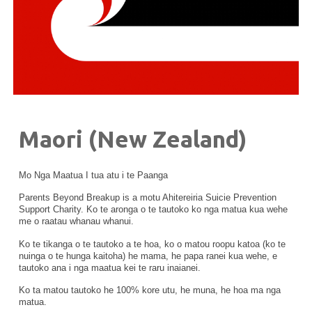
Maori (New Zealand)
Mo Nga Maatua I tua atu i te Paanga
Parents Beyond Breakup is a motu Ahitereiria Suicie Prevention
Support Charity. Ko te aronga o te tautoko ko nga matua kua wehe
me o raatau whanau whanui.
Ko te tikanga o te tautoko a te hoa, ko o matou roopu katoa (ko te
nuinga o te hunga kaitoha) he mama, he papa ranei kua wehe, e
tautoko ana i nga maatua kei te raru inaianei.
Ko ta matou tautoko he 100% kore utu, he muna, he hoa ma nga
matua.