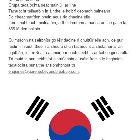
Grúpa tacaíochta seachtainiúil ar líne
Tacaíocht teileafóin in áirithe le hoibrí deonach baineann
Do cheachtar/don bheirt agus do dhaoine eile
Líne chabhrach theileafóin, a fheidhmíonn amanna an lae gach lá,
365 lá den bhliain.
Cuimsíonn na seirbhísí go léir daoine ó chultúir eile ach, cé gur
féidir linn aistritheoirí a shocrú chun tacaíocht a sholáthar ar an
nguthán, is i mBéarla a chuirtear gach seirbhís ar fáil go ginearálta.
Tá muid in ann seirbhísí aistriúcháin a úsáid freisin le haghaidh
tacaíochta bunaithe ar ríomhphost trí
enquiries@parentsbeyondbreakup.com
.