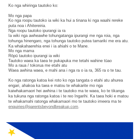
Ko nga whiringa tautoko ko:
Mo nga papa
Ko nga roopu tautoko ia wiki ka hui a tinana ki nga waahi rereke
puta noa i Ahitereiria.
Nga roopu tautoko ipurangi ia ra
Ia wiki nga awheawhe tohungatanga ipurangi me nga roia, nga
tohunga hinengaro, nga tohunga tautoko putea tamariki me era atu.
Ka whakahaerehia enei i ia ahiahi o te Mane.
Mo nga mama
Rōpū tautoko ipurangi ia wiki
Tautoko waea ka taea te pukapuka me tetahi wahine tūao
Mo a raua / tokorua me etahi atu
Waea awhina waea, e mahi ana i nga ra o ia ra, 365 ra o te tau.
Ko nga ratonga katoa kei roto ko nga tangata o etahi atu ahurea
engari, ahakoa ka taea e matou te whakarite mo nga
kaiwhakamaori hei awhina i te tautoko ma te waea, ko te tikanga
ka tukuna nga ratonga katoa i te reo Ingarihi. Ka taea hoki e matou
te whakamahi ratonga whakamaori mo te tautoko imeera ma te
enquiries@parentsbeyondbreakup.com
.