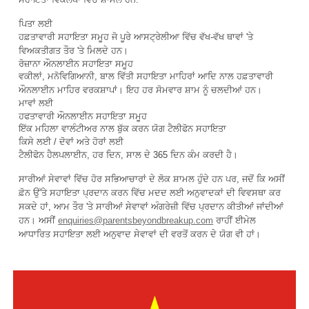
ਪਿਤਾ ਲਈ
ਹਫ਼ਤਾਵਾਰੀ ਸਹਾਇਤਾ ਸਮੂਹ ਜੋ ਪੂਰੇ ਆਸਟ੍ਰੇਲੀਆ ਵਿੱਚ ਵੱਖ-ਵੱਖ ਥਾਵਾਂ 'ਤੇ
ਵਿਅਕਤੀਗਤ ਤੌਰ 'ਤੇ ਮਿਲਦੇ ਹਨ।
ਰੋਜ਼ਾਨਾ ਔਨਲਾਈਨ ਸਹਾਇਤਾ ਸਮੂਹ
ਵਕੀਲਾਂ, ਮਨੋਵਿਗਿਆਨੀ, ਬਾਲ ਵਿੱਤੀ ਸਹਾਇਤਾ ਮਾਹਿਰਾਂ ਆਦਿ ਨਾਲ ਹਫ਼ਤਾਵਾਰੀ
ਔਨਲਾਈਨ ਮਾਹਿਰ ਵਰਕਸ਼ਾਪਾਂ। ਇਹ ਹਰ ਸੋਮਵਾਰ ਸ਼ਾਮ ਨੂੰ ਚਲਦੀਆਂ ਹਨ।
ਮਾਵਾਂ ਲਈ
ਹਫਤਾਵਾਰੀ ਔਨਲਾਈਨ ਸਹਾਇਤਾ ਸਮੂਹ
ਇੱਕ ਮਹਿਲਾ ਵਾਲੰਟੀਅਰ ਨਾਲ ਬੁੱਕ ਕਰਨ ਯੋਗ ਟੈਲੀਫੋਨ ਸਹਾਇਤਾ
ਕਿਸੇ ਲਈ / ਦੋਵਾਂ ਅਤੇ ਹੋਰਾਂ ਲਈ
ਟੈਲੀਫੋਨ ਹੈਲਪਲਾਈਨ, ਹਰ ਦਿਨ, ਸਾਲ ਦੇ 365 ਦਿਨ ਕੰਮ ਕਰਦੀ ਹੈ।
ਸਾਰੀਆਂ ਸੇਵਾਵਾਂ ਵਿੱਚ ਹੋਰ ਸਭਿਆਚਾਰਾਂ ਦੇ ਲੋਕ ਸ਼ਾਮਲ ਹੁੰਦੇ ਹਨ ਪਰ, ਜਦੋਂ ਕਿ ਅਸੀਂ
ਫ਼ੋਨ ਉੱਤੇ ਸਹਾਇਤਾ ਪ੍ਰਦਾਨ ਕਰਨ ਵਿੱਚ ਮਦਦ ਲਈ ਅਨੁਵਾਦਕਾਂ ਦੀ ਵਿਵਸਥਾ ਕਰ
ਸਕਦੇ ਹਾਂ, ਆਮ ਤੌਰ 'ਤੇ ਸਾਰੀਆਂ ਸੇਵਾਵਾਂ ਅੰਗਰੇਜ਼ੀ ਵਿੱਚ ਪ੍ਰਦਾਨ ਕੀਤੀਆਂ ਜਾਂਦੀਆਂ
ਹਨ। ਅਸੀਂ
enquiries@parentsbeyondbreakup.com
ਰਾਹੀਂ ਈਮੇਲ
ਆਧਾਰਿਤ ਸਹਾਇਤਾ ਲਈ ਅਨੁਵਾਦ ਸੇਵਾਵਾਂ ਦੀ ਵਰਤੋਂ ਕਰਨ ਦੇ ਯੋਗ ਵੀ ਹਾਂ।