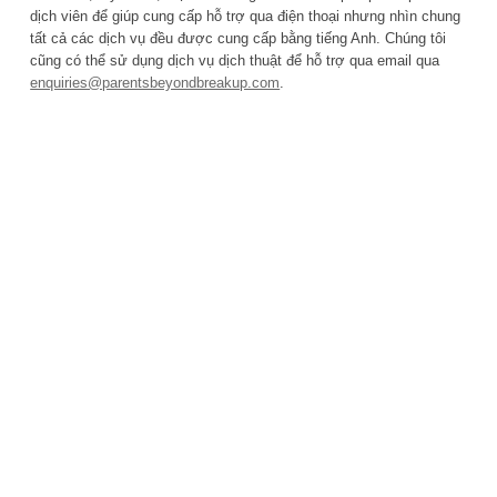
dịch viên để giúp cung cấp hỗ trợ qua điện thoại nhưng nhìn chung
tất cả các dịch vụ đều được cung cấp bằng tiếng Anh. Chúng tôi
cũng có thể sử dụng dịch vụ dịch thuật để hỗ trợ qua email qua
enquiries@parentsbeyondbreakup.com
.