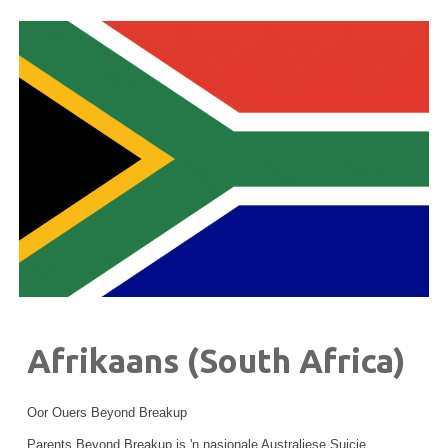
Afrikaans (South Africa)
Oor Ouers Beyond Breakup
Parents Beyond Breakup is 'n nasionale Australiese Suicie