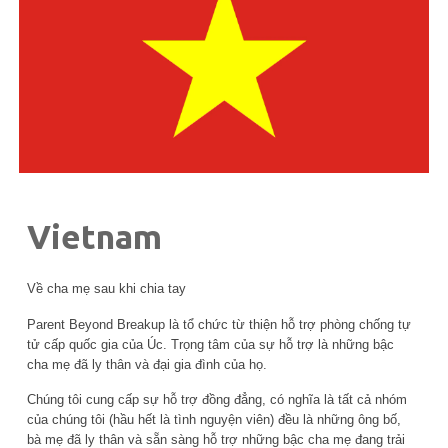
Vietnam
Về cha mẹ sau khi chia tay
Parent Beyond Breakup là tổ chức từ thiện hỗ trợ phòng chống tự
tử cấp quốc gia của Úc. Trọng tâm của sự hỗ trợ là những bậc
cha mẹ đã ly thân và đại gia đình của họ.
Chúng tôi cung cấp sự hỗ trợ đồng đẳng, có nghĩa là tất cả nhóm
của chúng tôi (hầu hết là tình nguyện viên) đều là những ông bố,
bà mẹ đã ly thân và sẵn sàng hỗ trợ những bậc cha mẹ đang trải