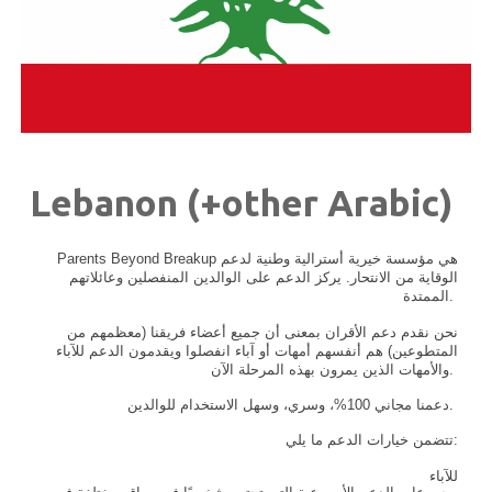
Lebanon (+other Arabic)
Parents Beyond Breakup هي مؤسسة خيرية أسترالية وطنية لدعم
الوقاية من الانتحار. يركز الدعم على الوالدين المنفصلين وعائلاتهم
الممتدة.
نحن نقدم دعم الأقران بمعنى أن جميع أعضاء فريقنا (معظمهم من
المتطوعين) هم أنفسهم أمهات أو آباء انفصلوا ويقدمون الدعم للآباء
والأمهات الذين يمرون بهذه المرحلة الآن.
دعمنا مجاني 100%، وسري، وسهل الاستخدام للوالدين.
تتضمن خيارات الدعم ما يلي:
للآباء