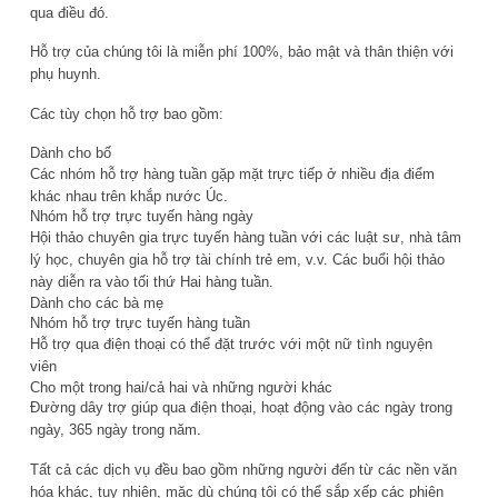
qua điều đó.
Hỗ trợ của chúng tôi là miễn phí 100%, bảo mật và thân thiện với
phụ huynh.
Các tùy chọn hỗ trợ bao gồm:
Dành cho bố
Các nhóm hỗ trợ hàng tuần gặp mặt trực tiếp ở nhiều địa điểm
khác nhau trên khắp nước Úc.
Nhóm hỗ trợ trực tuyến hàng ngày
Hội thảo chuyên gia trực tuyến hàng tuần với các luật sư, nhà tâm
lý học, chuyên gia hỗ trợ tài chính trẻ em, v.v. Các buổi hội thảo
này diễn ra vào tối thứ Hai hàng tuần.
Dành cho các bà mẹ
Nhóm hỗ trợ trực tuyến hàng tuần
Hỗ trợ qua điện thoại có thể đặt trước với một nữ tình nguyện
viên
Cho một trong hai/cả hai và những người khác
Đường dây trợ giúp qua điện thoại, hoạt động vào các ngày trong
ngày, 365 ngày trong năm.
Tất cả các dịch vụ đều bao gồm những người đến từ các nền văn
hóa khác, tuy nhiên, mặc dù chúng tôi có thể sắp xếp các phiên