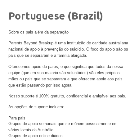
P
ortuguese (Brazil)
Sobre os pais além da separação
Parents Beyond Breakup é uma instituição de caridade australiana
nacional de apoio à prevenção do suicídio. O foco do apoio são os
pais que se separaram e a família alargada.
Oferecemos apoio de pares, o que significa que todos da nossa
equipe (que em sua maioria são voluntários) são eles próprios
mães ou pais que se separaram e que oferecem apoio aos pais
que estão passando por isso agora.
Nosso suporte é 100% gratuito, confidencial e amigável aos pais.
As opções de suporte incluem:
Para pais
Grupos de apoio semanais que se reúnem pessoalmente em
vários locais da Austrália.
Grupos de apoio online diários