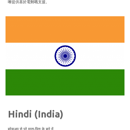
嚟提供基於電郵嘅支援。
Hindi (India)
ब्रेकअप से परे माता-पिता के बारे में