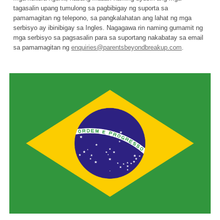
tagasalin upang tumulong sa pagbibigay ng suporta sa
pamamagitan ng telepono, sa pangkalahatan ang lahat ng mga
serbisyo ay ibinibigay sa Ingles. Nagagawa rin naming gumamit ng
mga serbisyo sa pagsasalin para sa suportang nakabatay sa email
sa pamamagitan ng
enquiries@parentsbeyondbreakup.com
.